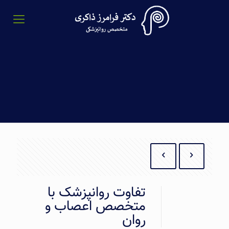
تفاوت روانپزشک با
متخصص اعصاب و
روان